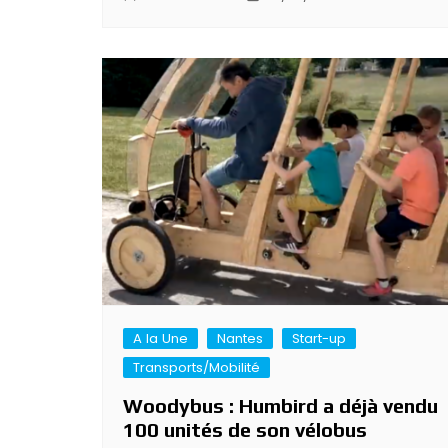
A la Une
Nantes
Start-up
Transports/Mobilité
Woodybus : Humbird a déjà vendu
100 unités de son vélobus