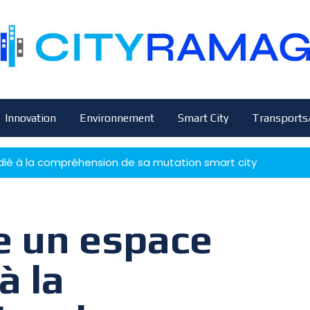
Innovation
Environnement
Smart City
Transports
dié à la compréhension de sa mutation smart city
e un espace
à la