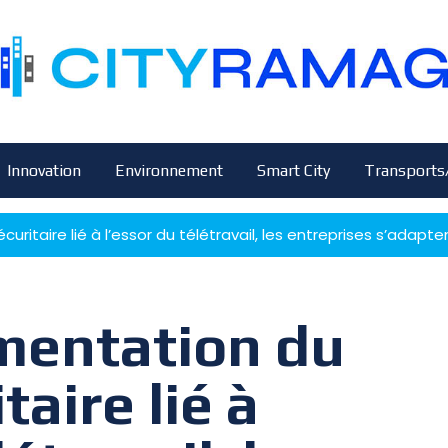
Innovation
Environnement
Smart City
Transports
uritaire lié à l’essor du télétravail, les entreprises s’adapte
mentation du
taire lié à