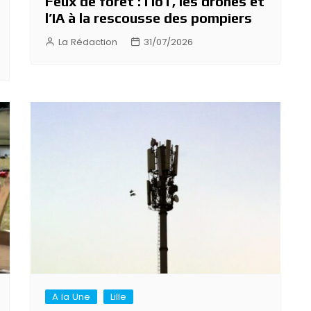
Feux de forêt : l’IoT, les drones et
l’IA à la rescousse des pompiers
La Rédaction
31/07/2026
A la Une
Lille