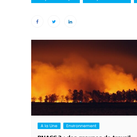
Navigation
de
l’article
A la Une
Environnement