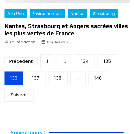
A la Une
Environnement
Nantes
Strasbourg
Nantes, Strasbourg et Angers sacrées villes
les plus vertes de France
La Rédaction
05/04/2017
Pagination
Précédent
1
…
134
135
des
136
137
138
…
140
publications
Suivant
Suivez-nous !