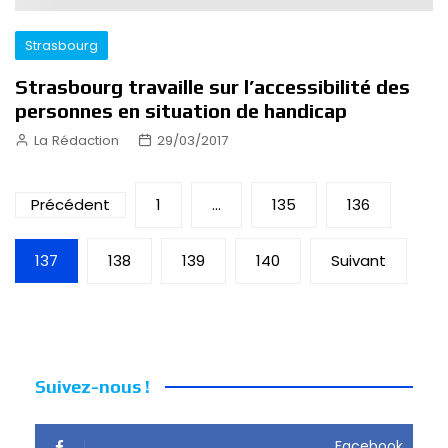
Strasbourg
Strasbourg travaille sur l’accessibilité des
personnes en situation de handicap
La Rédaction
29/03/2017
Pagination
Précédent
1
…
135
136
des
137
138
139
140
Suivant
publications
Suivez-nous !
Facebook