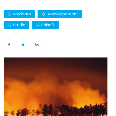
Bordeaux
Developpement
Studio
Ubisoft
Navigation
de
l’article