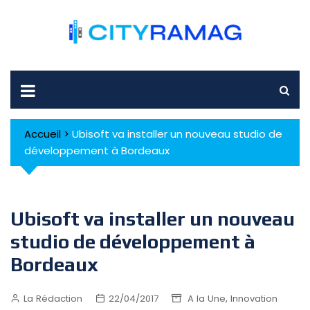
Skip
to
content
Accueil
>
Ubisoft va installer un nouveau studio de
développement à Bordeaux
Ubisoft va installer un nouveau
studio de développement à
Bordeaux
,
La Rédaction
22/04/2017
A la Une
Innovation