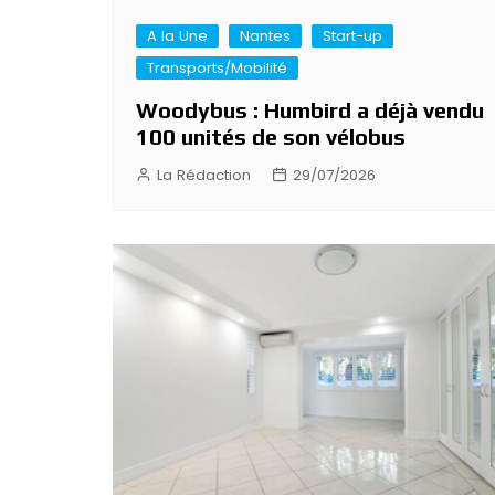
A la Une
Nantes
Start-up
Transports/Mobilité
Woodybus : Humbird a déjà vendu
100 unités de son vélobus
La Rédaction
29/07/2026