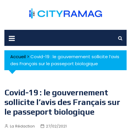
Skip
to
content
Accueil
>
Covid-19 : le gouvernement sollicite l’avis
des Français sur le passeport biologique
Covid-19 : le gouvernement
sollicite l’avis des Français sur
le passeport biologique
La Rédaction
27/02/2021