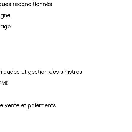
iques reconditionnés
igne
nage
fraudes et gestion des sinistres
 PME
 de vente et paiements