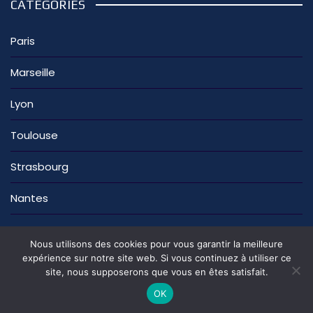
CATÉGORIES
Paris
Marseille
Lyon
Toulouse
Strasbourg
Nantes
Nous utilisons des cookies pour vous garantir la meilleure
expérience sur notre site web. Si vous continuez à utiliser ce
site, nous supposerons que vous en êtes satisfait.
La rédaction
Nous contacter
Mentions légales
Politique de confidentialité
OK