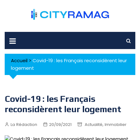
Skip
to
content
Accueil
>
Covid-19 : les Français reconsidèrent leur
logement
Covid-19 : les Français
reconsidèrent leur logement
,
La Rédaction
20/09/2021
Actualité
Immobilier