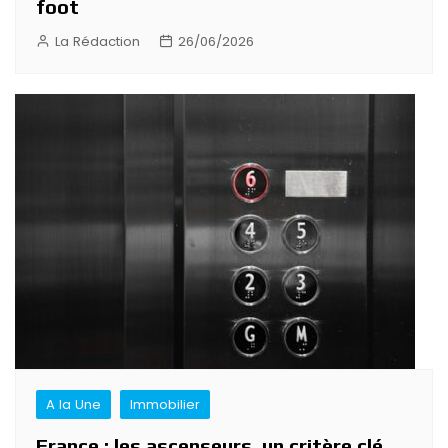
foot
La Rédaction
26/06/2026
A la Une
Immobilier
France : les ascenseurs, un critère clé