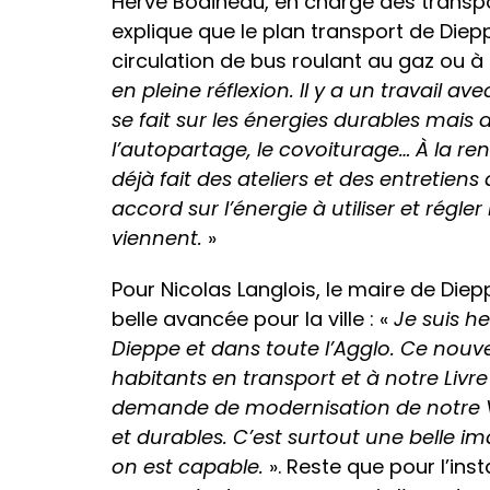
Hervé Bodineau, en charge des transp
explique que le plan transport de Diep
circulation de bus roulant au gaz ou à l’
en pleine réflexion.
Il y a un travail ave
se fait sur les énergies durables mai
l’autopartage, le covoiturage… À la r
déjà fait des ateliers et des entretie
accord sur l’énergie à utiliser et régle
viennent.
»
Pour Nicolas Langlois, le maire de Die
belle avancée pour la ville : «
Je suis he
Dieppe et dans toute l’Agglo. Ce nou
habitants en transport et à notre Livre 
demande de modernisation de notre Vill
et durables. C’est surtout une belle ima
on est capable.
». Reste que pour l’ins