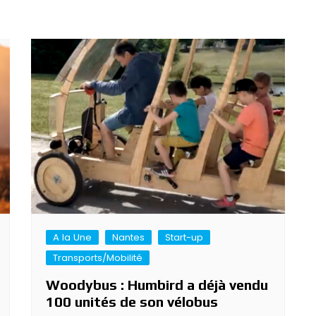
A la Une
Nantes
Start-up
Transports/Mobilité
Woodybus : Humbird a déjà vendu
100 unités de son vélobus