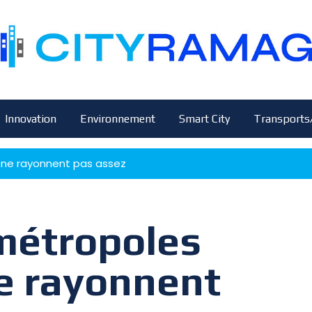
Innovation
Environnement
Smart City
Transports
s ne rayonnent pas assez
 métropoles
e rayonnent