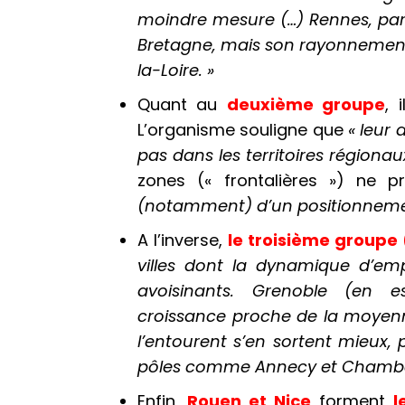
moindre mesure (…) Rennes, par
Bretagne,
mais son rayonnement
la-Loire. »
Quant au
deuxième groupe
, 
L’organisme souligne que
« leur
pas dans les territoires régionau
zones (« frontalières ») ne p
(notamment)
d’un
positionneme
A l’inverse,
le troisième groupe
villes dont la dynamique d’empl
avoisinants. Grenoble (en e
croissance proche de la moyenne
l’entourent s’en sortent mieux,
pôles comme Annecy et Chambé
Enfin,
Rouen et Nice
forment
l