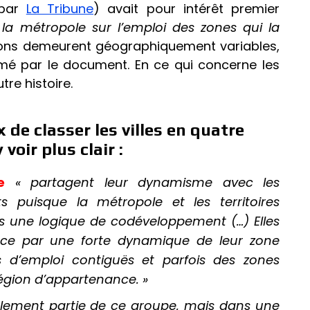
 par
La Tribune
) avait pour intérêt premier
e la métropole sur l’emploi des zones qui la
sions demeurent géographiquement variables,
imé par le document. En ce qui concerne les
tre histoire.
x de classer les villes en quatre
voir plus clair :
e
« partagent leur dynamisme avec les
ants puisque
la métropole et les territoires
ans une logique de codéveloppement (…)
Elles
nce par une forte dynamique de leur zone
 d’emploi contiguës et parfois des zones
région d’appartenance. »
alement partie de ce groupe, mais
dans une