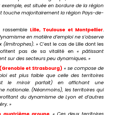
 exemple, est
située en bordure de la région
 touche majoritairement la région Pays-de-
il rassemble
Lille, Toulouse et Montpellier
.
 dynamisme en matière d’emploi ne s’observe
x (limitrophes). »
C’est le cas de Lille dont les
rofitent pas de sa vitalité en
« pâtissant
nt sur des secteurs peu dynamiques. »
 (Grenoble et Strasbourg)
« se compose de
oi est plus faible que celle des territoires
st le miroir parfait) en affichant une
 nationale. (Néanmoins), les territoires qui
 profitant du dynamisme de Lyon et d’autres
ry. »
e quatrième groupe
.
« Ces deux territoires