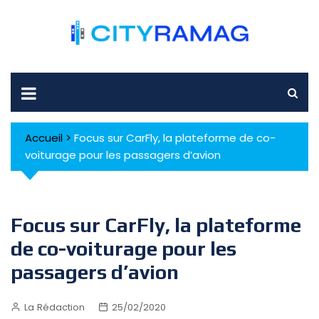
Skip
to
content
Accueil
>
Focus sur CarFly, la plateforme de co-
voiturage pour les passagers d’avion
Focus sur CarFly, la plateforme
de co-voiturage pour les
passagers d’avion
La Rédaction
25/02/2020