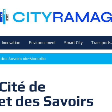
Innovation
Environnement
Smart City
Transports
 des Savoirs Aix-Marseille
Cité de
 et des Savoirs