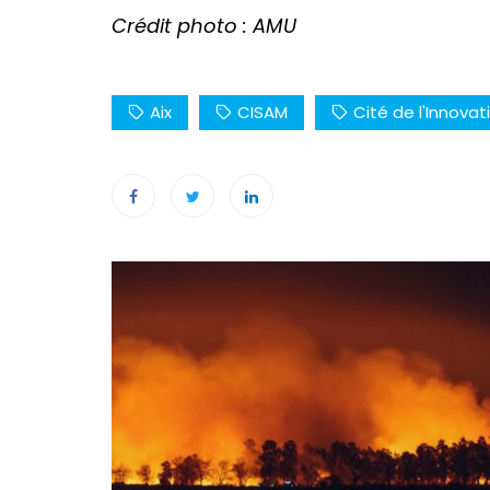
Crédit photo : AMU
Aix
CISAM
Cité de l'Innovat
Navigation
de
l’article