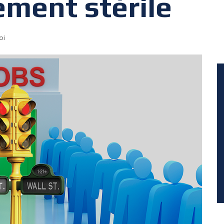
ment stérile
oi