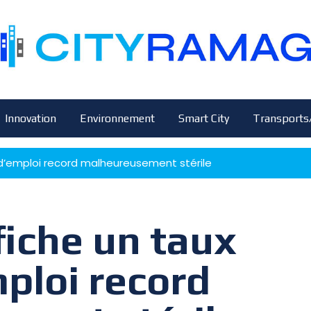
Innovation
Environnement
Smart City
Transports
s d’emploi record malheureusement stérile
fiche un taux
mploi record