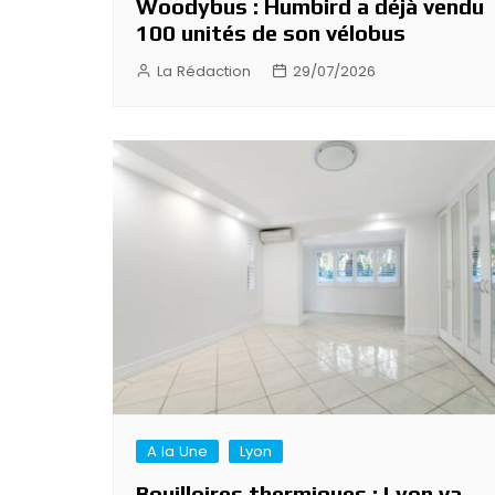
Woodybus : Humbird a déjà vendu
100 unités de son vélobus
La Rédaction
29/07/2026
A la Une
Lyon
Bouilloires thermiques : Lyon va