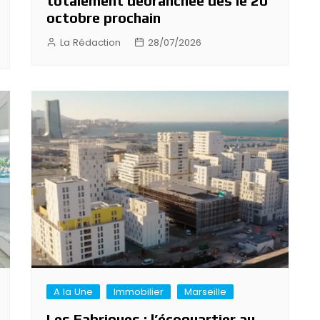
totalement débranchée dès le 20
octobre prochain
La Rédaction
28/07/2026
A la Une
Immobilier
Marseille
Les Fabriques : l’écoquartier au