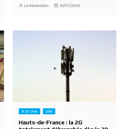
La Rédaction
31/07/2026
A la Une
Lille
Hauts-de-France : la 2G