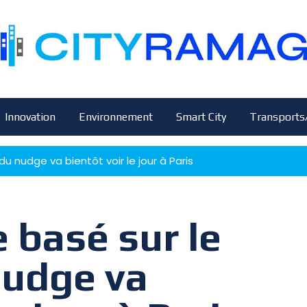
Innovation
Environnement
Smart City
Transports
 nudge va bientôt voir le jour à Paris
 basé sur le
nudge va