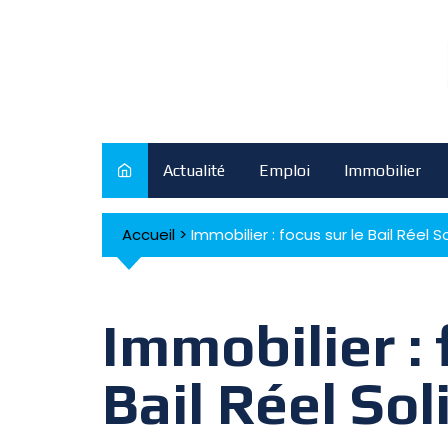
Skip
to
content
Actualité
Emploi
Immobilier
Accueil
>
Immobilier : focus sur le Bail Réel S
Immobilier : 
Bail Réel Sol