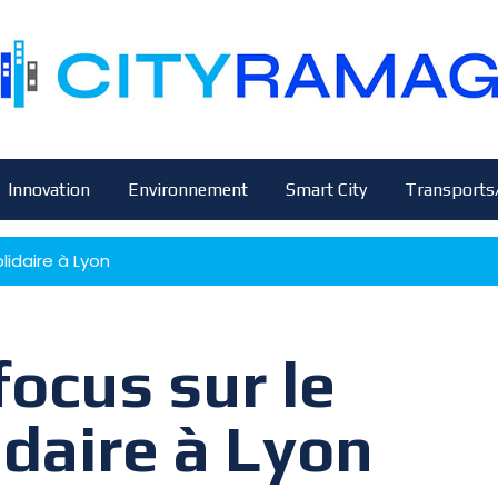
Innovation
Environnement
Smart City
Transports
olidaire à Lyon
focus sur le
idaire à Lyon