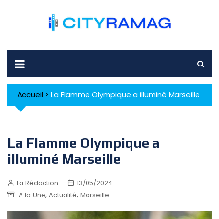
Skip
to
content
Accueil
>
La Flamme Olympique a illuminé Marseille
La Flamme Olympique a
illuminé Marseille
La Rédaction
13/05/2024
,
,
A la Une
Actualité
Marseille