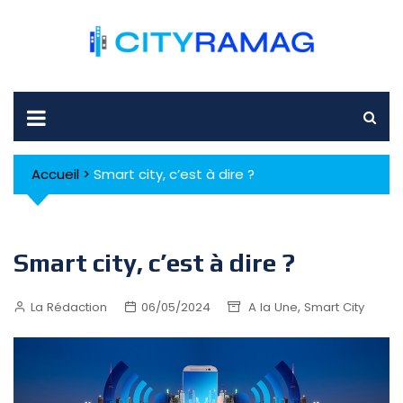
Skip
to
content
Accueil
>
Smart city, c’est à dire ?
Smart city, c’est à dire ?
,
La Rédaction
06/05/2024
A la Une
Smart City