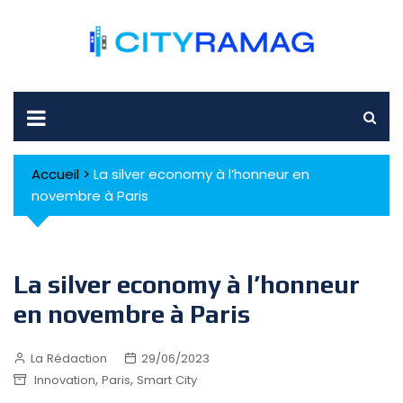
Skip
to
content
Accueil
>
La silver economy à l’honneur en
novembre à Paris
La silver economy à l’honneur
en novembre à Paris
La Rédaction
29/06/2023
,
,
Innovation
Paris
Smart City