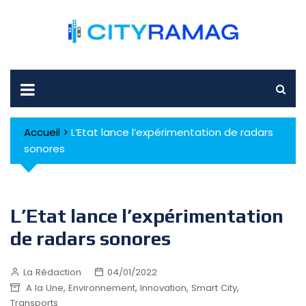
Skip
to
content
Accueil
>
L’Etat lance l’expérimentation de radars
sonores
L’Etat lance l’expérimentation
de radars sonores
La Rédaction
04/01/2022
,
,
,
,
A la Une
Environnement
Innovation
Smart City
Transports