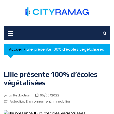
Skip
to
content
Accueil
>
Lille présente 100% d’écoles végétalisées
Lille présente 100% d’écoles
végétalisées
La Rédaction
05/05/2022
,
,
Actualité
Environnement
Immobilier