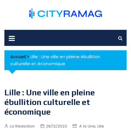
Skip
to
content
Accueil
>
Lille : Une ville en pleine ébullition
culturelle et économique
Lille : Une ville en pleine
ébullition culturelle et
économique
,
La Rédaction
28/12/2023
A la Une
Lille