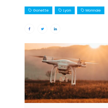
Gonette
Lyon
Monnaie
Navigation
de
l’article