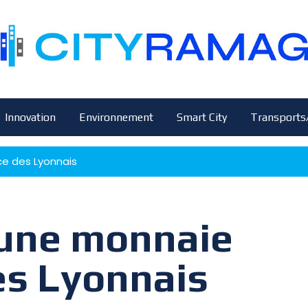
Innovation
Environnement
Smart City
Transports
ce des Lyonnais
 une monnaie
es Lyonnais