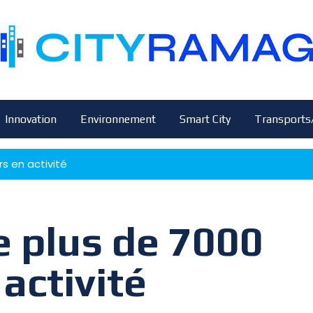
Innovation
Environnement
Smart City
Transports
rs en activité
se plus de 7000
activité