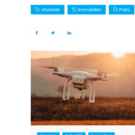
chantier
immobilier
Paris
Navigation
de
l’article