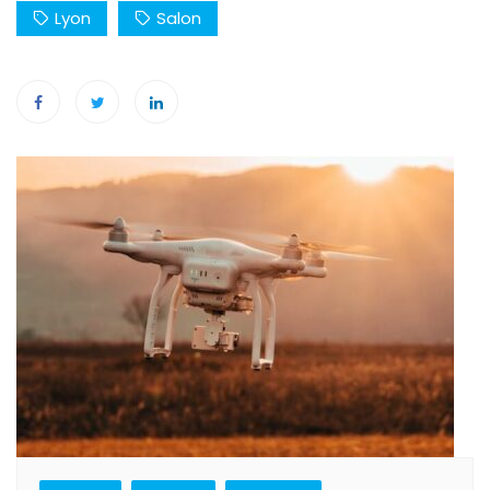
Lyon
Salon
Navigation
de
l’article