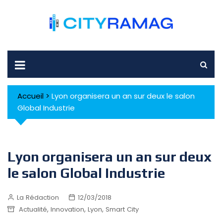
Skip
to
content
Accueil
>
Lyon organisera un an sur deux le salon
Global Industrie
Lyon organisera un an sur deux
le salon Global Industrie
La Rédaction
12/03/2018
,
,
,
Actualité
Innovation
Lyon
Smart City