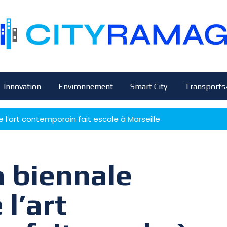
Innovation
Environnement
Smart City
Transports
e l’art contemporain fait escale à Marseille
a biennale
 l’art