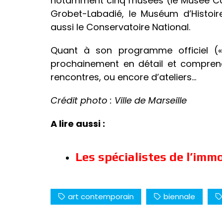
notamment cinq musées (le Musée Canti
Grobet-Labadié, le Muséum d’Histoir
aussi le Conservatoire National.
Quant à son programme officiel (« T
prochainement en détail et comprend
rencontres, ou encore d’ateliers…
Crédit photo : Ville de Marseille
A lire aussi :
Les spécialistes de l’imm
art contemporain
biennale