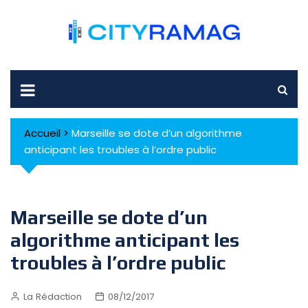
Skip
to
content
Accueil
>
Marseille se dote d’un algorithme
anticipant les troubles à l’ordre public
Marseille se dote d’un
algorithme anticipant les
troubles à l’ordre public
La Rédaction
08/12/2017