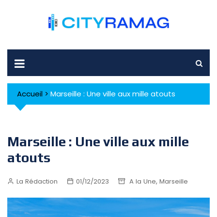
Skip
to
content
Accueil
>
Marseille : Une ville aux mille atouts
Marseille : Une ville aux mille
atouts
,
La Rédaction
01/12/2023
A la Une
Marseille