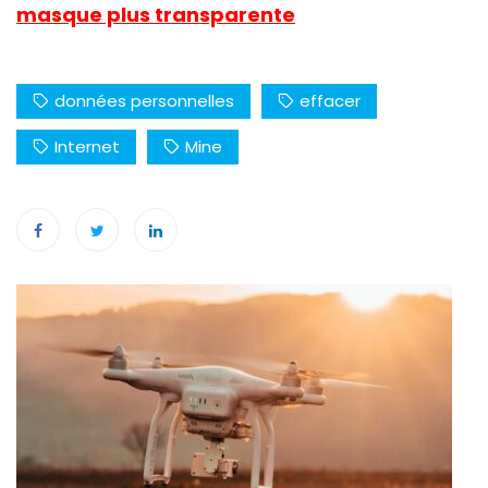
masque plus transparente
données personnelles
effacer
Internet
Mine
Navigation
de
l’article