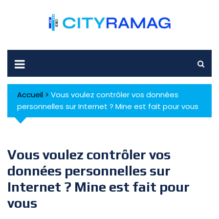
Skip
to
content
Accueil
>
Vous voulez contrôler vos données
personnelles sur Internet ? Mine est fait pour vous
Vous voulez contrôler vos
données personnelles sur
Internet ? Mine est fait pour
vous