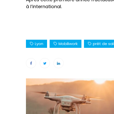
à l’international.
Lyon
Mobiliwork
prêt de sal
Navigation
de
l’article