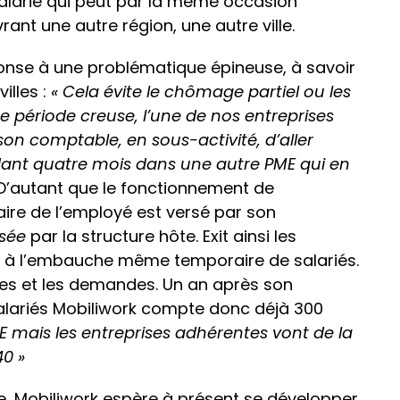
 salarié qui peut par la même occasion
ant une autre région, une autre ville.
ponse à une problématique épineuse, à savoir
illes :
« Cela évite le chômage partiel ou les
 période creuse, l’une de nos entreprises
n comptable, en sous-activité, d’aller
dant quatre mois dans une autre PME qui en
D’autant que le fonctionnement de
laire de l’employé est versé par son
sée
par la structure hôte. Exit ainsi les
 à l’embauche même temporaire de salariés.
res et les demandes. Un an après son
alariés Mobiliwork compte donc déjà 300
E mais les entreprises adhérentes vont de la
0 »
, Mobiliwork espère à présent se développer