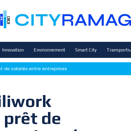
Innovation
Environnement
Smart City
Transports
êt de salariés entre entreprises
iliwork
 prêt de