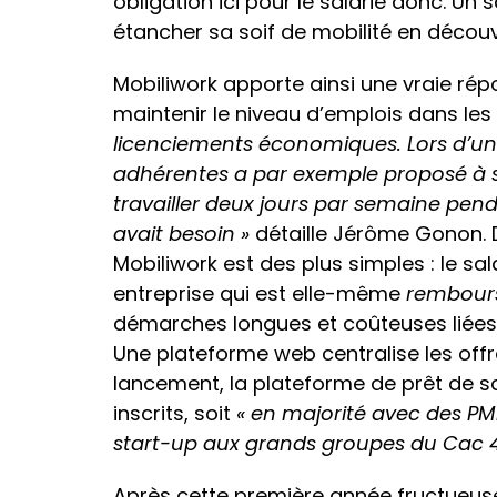
obligation ici pour le salarié donc. Un
étancher sa soif de mobilité en découvr
Mobiliwork apporte ainsi une vraie ré
maintenir le niveau d’emplois dans les v
licenciements économiques. Lors d’une
adhérentes a par exemple proposé à so
travailler deux jours par semaine pen
avait besoin »
détaille Jérôme Gonon. 
Mobiliwork est des plus simples : le sa
entreprise qui est elle-même
rembour
démarches longues et coûteuses liées
Une plateforme web centralise les off
lancement, la plateforme de prêt de s
inscrits, soit
« en majorité avec des PM
start-up aux grands groupes du Cac 4
Après cette première année fructueuse