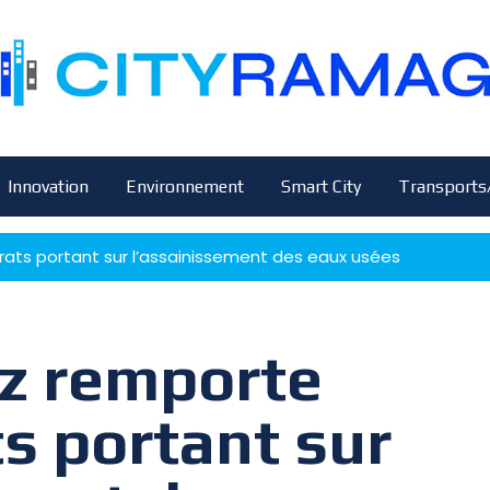
Innovation
Environnement
Smart City
Transports
ats portant sur l’assainissement des eaux usées
ez remporte
s portant sur