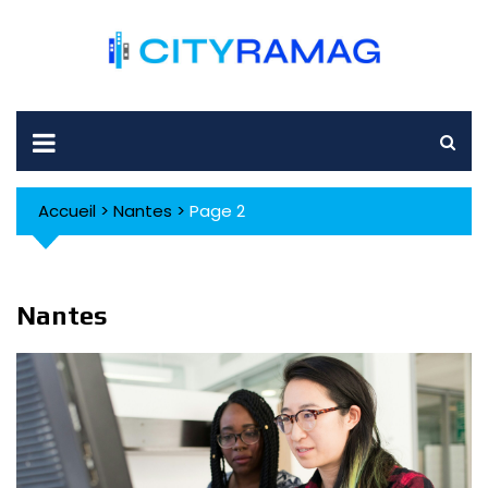
Skip
to
content
Accueil
>
Nantes
>
Page 2
Nantes