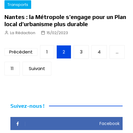
Transports
Nantes : la Métropole s’engage pour un Plan
local d’urbanisme plus durable
La Rédaction
15/02/2023
Pagination
Précédent
1
2
3
4
…
des
11
Suivant
publications
Suivez-nous !
Facebook