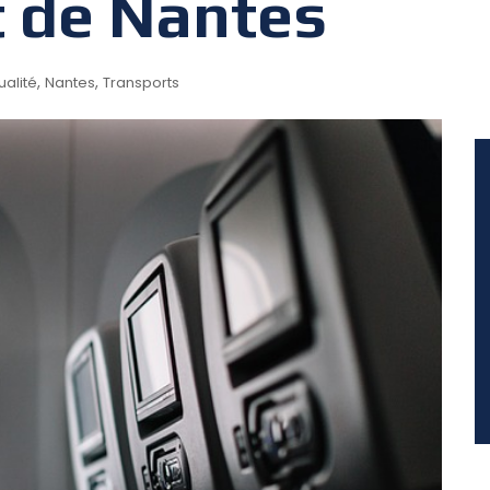
t de Nantes
,
,
ualité
Nantes
Transports