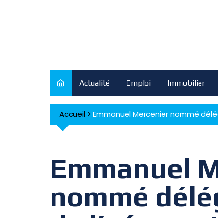
Skip
to
content
Actualité
Emploi
Immobilier
Accueil
>
Emmanuel Mercenier nommé délégu
Emmanuel M
nommé délég