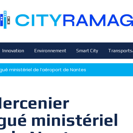
Innovation
Environnement
Smart City
Transports
é ministériel de l’aéroport de Nantes
ercenier
ué ministériel