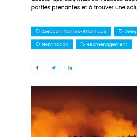
parties prenantes et à trouver une solu
Aéroport Nantes-Atlantique
Délég
Nomination
Réaménagement
Navigation
de
l’article