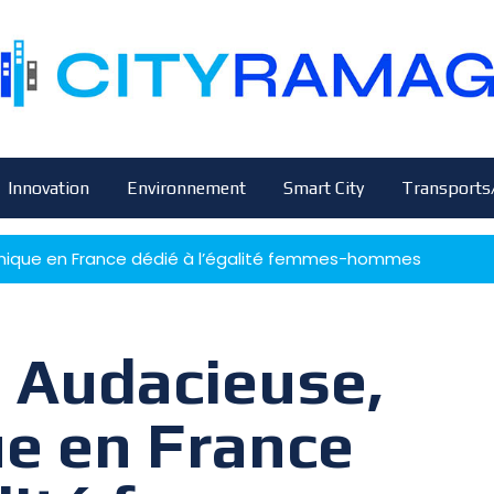
Innovation
Environnement
Smart City
Transports
eu unique en France dédié à l’égalité femmes-hommes
té Audacieuse,
ue en France