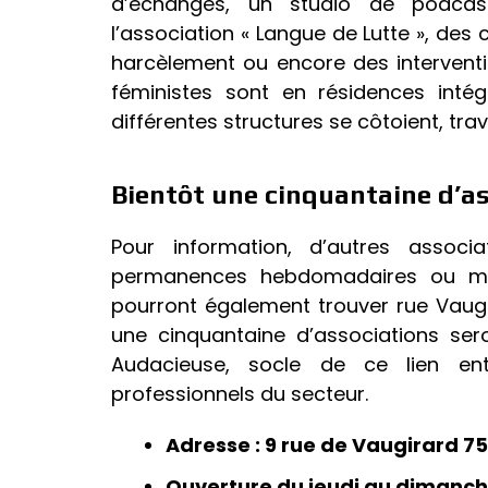
d’échanges, un studio de podcast
l’association « Langue de Lutte », de
harcèlement ou encore des interventio
féministes sont en résidences inté
différentes structures se côtoient, trav
Bientôt une cinquantaine d’ass
Pour information, d’autres associ
permanences hebdomadaires ou men
pourront également trouver rue Vaugi
une cinquantaine d’associations ser
Audacieuse, socle de ce lien ent
professionnels du secteur.
Adresse : 9 rue de Vaugirard 7
Ouverture du jeudi au dimanch