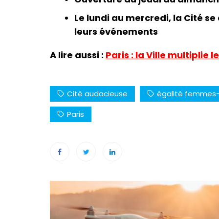
Le lundi au mercredi, la Cité s
leurs événements
A lire aussi :
Paris : la Ville multiplie
Cité audacieuse
égalité femme
Paris
Navigation
de
l’article