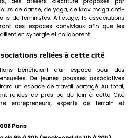
s, des ateliers d’écriture proposés par
s cours de danse, de yoga, de krav maga anti-
ns de féministes. À l’étage, 15 associations
grant des espaces conviviaux afin que les
aillent en synergie et collaborent.
ociations reliées à cette cité
ations bénéficient d’un espace pour des
suelles. De jeunes pousses associatives
rard un espace de travail partagé. Au total,
ont reliées de près ou de loin à cette Cité
re entrepreneurs, experts de terrain et
5006 Paris
e de 9h à 20h (week-end de 11h à 20h)