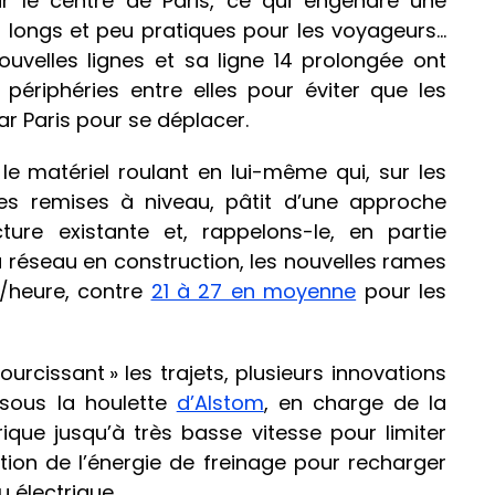
r le centre de Paris, ce qui engendre une
s longs et peu pratiques pour les voyageurs…
ouvelles lignes et sa ligne 14 prolongée ont
 périphéries entre elles pour éviter que les
r Paris pour se déplacer.
le matériel roulant en lui-même qui, sur les
tes remises à niveau, pâtit d’une approche
cture existante et, rappelons-le, en partie
u réseau en construction, les nouvelles rames
s/heure, contre
21 à 27 en moyenne
pour les
urcissant » les trajets, plusieurs innovations
r sous la houlette
d’Alstom
, en charge de la
trique jusqu’à très basse vitesse pour limiter
ation de l’énergie de freinage pour recharger
u électrique…