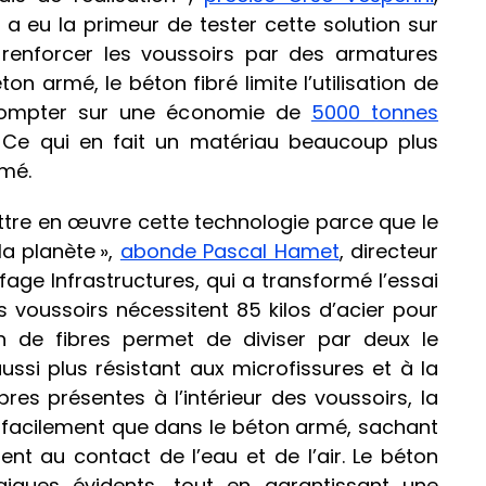
 a eu la primeur de tester cette solution sur
 renforcer les voussoirs par des armatures
n armé, le béton fibré limite l’utilisation de
compter sur une économie de
5000 tonnes
. Ce qui en fait un matériau beaucoup plus
rmé.
tre en œuvre cette technologie parce que le
la planète »,
abonde Pascal Hamet
, directeur
iffage Infrastructures, qui a transformé l’essai
Les voussoirs nécessitent 85 kilos d’acier pour
on de fibres permet de diviser par deux le
aussi plus résistant aux microfissures et à la
bres présentes à l’intérieur des voussoirs, la
facilement que dans le béton armé, sachant
nt au contact de l’eau et de l’air. Le béton
iques évidents, tout en garantissant une