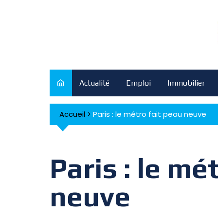
Skip
to
content
Actualité
Emploi
Immobilier
Accueil
>
Paris : le métro fait peau neuve
Paris : le mé
neuve