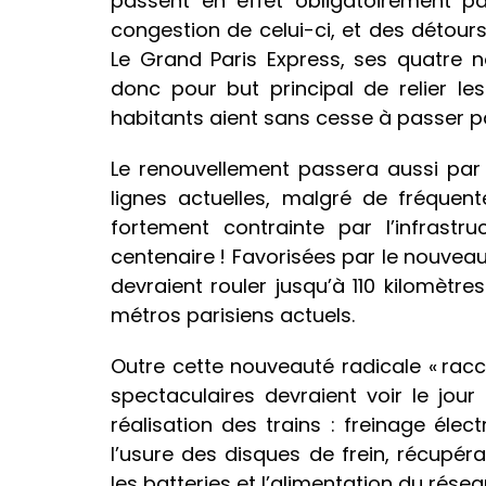
passent en effet obligatoirement pa
congestion de celui-ci, et des détour
Le Grand Paris Express, ses quatre n
donc pour but principal de relier les
habitants aient sans cesse à passer pa
Le renouvellement passera aussi par 
lignes actuelles, malgré de fréquen
fortement contrainte par l’infrastru
centenaire ! Favorisées par le nouvea
devraient rouler jusqu’à 110 kilomètre
métros parisiens actuels.
Outre cette nouveauté radicale « racco
spectaculaires devraient voir le jou
réalisation des trains : freinage élec
l’usure des disques de frein, récupér
les batteries et l’alimentation du résea