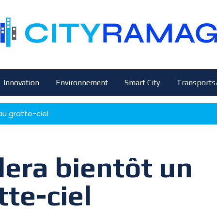
Innovation
Environnement
Smart City
Transports
au gratte-ciel
lera bientôt un
te-ciel