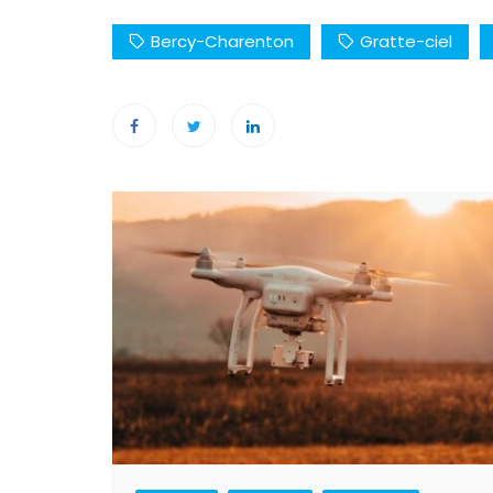
Bercy-Charenton
Gratte-ciel
Navigation
de
l’article