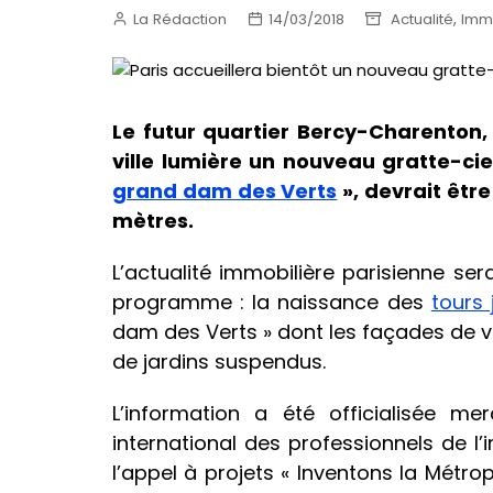
,
La Rédaction
14/03/2018
Actualité
Immo
Le futur quartier Bercy-Charenton, 
ville lumière un nouveau gratte-ci
grand dam des Verts
», devrait être
mètres.
L’actualité immobilière parisienne ser
programme : la naissance des
tours 
dam des Verts » dont les façades de ve
de jardins suspendus.
L’information a été officialisée 
international des professionnels de l’
l’appel à projets « Inventons la Métro