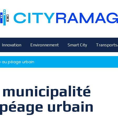
Innovation
Environnement
Smart City
Transports
se au péage urbain
 municipalité
 péage urbain