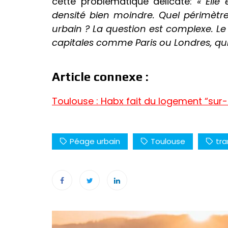
cette problématique délicate:
« Elle
densité bien moindre. Quel périmètre
urbain ? La question est complexe. 
capitales comme Paris ou Londres, qui
Article connexe :
Toulouse : Habx fait du logement “sur
Péage urbain
Toulouse
tra
Navigation