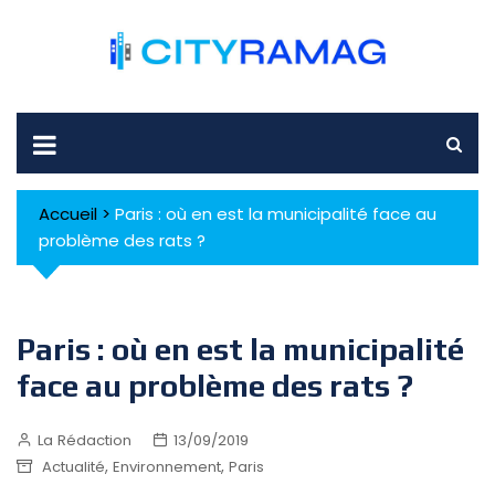
Skip
to
content
Accueil
>
Paris : où en est la municipalité face au
problème des rats ?
Paris : où en est la municipalité
face au problème des rats ?
La Rédaction
13/09/2019
,
,
Actualité
Environnement
Paris