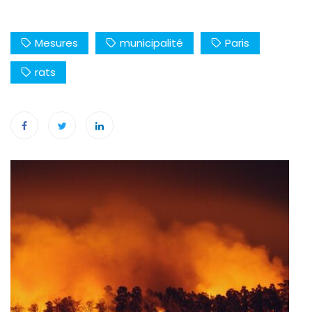
Mesures
municipalité
Paris
rats
Navigation
de
l’article