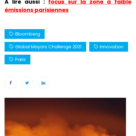
A lire aussi :
focus sur la zone à faible
émissions parisiennes
Bloomberg
Global Mayors Challenge 2021
Innovation
Paris
Navigation
de
l’article