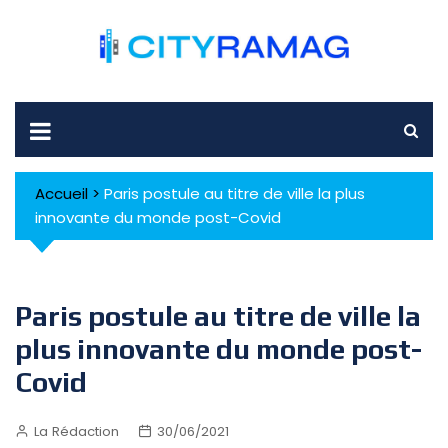
Skip
to
content
Accueil
>
Paris postule au titre de ville la plus
innovante du monde post-Covid
Paris postule au titre de ville la
plus innovante du monde post-
Covid
La Rédaction
30/06/2021