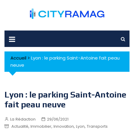
Skip
to
content
Accueil
>
Lyon : le parking Saint-Antoine fait peau
neuve
Lyon : le parking Saint-Antoine
fait peau neuve
La Rédaction
29/06/2021
,
,
,
,
Actualité
Immobilier
Innovation
Lyon
Transports