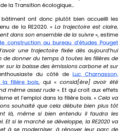
e de la Transition écologique…
bâtiment ont donc plutôt bien accueilli les
tenu de la RE2020. «
La trajectoire est claire,
ent dans son ensemble de la suivre
», estime
le construction au bureau d’études Pouget
’avoir une trajectoire fixée dès aujourd’hui
n de donner du temps à toutes les filières de
er sur la baisse des émissions carbone et sur
enthousiaste du côté de
Luc Charnasson,
a filière bois
, qui «
consid[ère] avoir été
and même assez rude
». Et qui croit aux effets
me et l’emploi dans la filière bois. «
Cela va
ons souhaité que cela débute bien plus tôt
nt là, même si bien entendu il faudra les
 Et si le marché se développe, la RE2020 va
r et à se moderniser, à rénover leur parc de