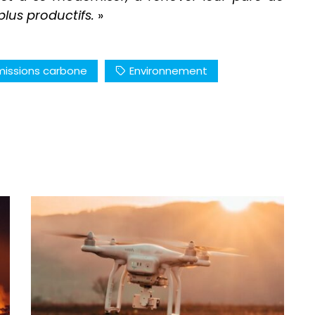
plus productifs.
»
issions carbone
Environnement