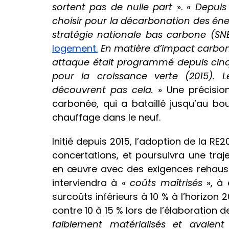
sortent pas de nulle part
». «
Depuis 
choisir pour la décarbonation des éner
stratégie nationale bas carbone (SN
logement.
En matière d’impact carbone 
attaque était programmé depuis cinq 
pour la croissance verte (2015). 
découvrent pas cela.
» Une précision
carbonée, qui a bataillé jusqu’au b
chauffage dans le neuf.
Initié depuis 2015, l’adoption de la RE
concertations, et poursuivra une traj
en œuvre avec des exigences rehauss
interviendra à «
coûts
maîtrisés
», à 
surcoûts inférieurs à 10 % à l’horizon 
contre 10 à 15 % lors de l’élaboration d
faiblement matérialisés et avaien