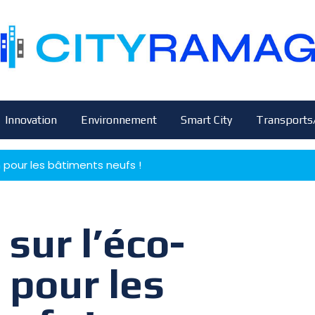
Innovation
Environnement
Smart City
Transports
n pour les bâtiments neufs !
sur l’éco-
 pour les