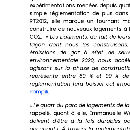
expérimentations menées depuis quatre
simple réglementation de plus dans l
RT2012, elle marque un tournant ma
construire de nouveaux logements à l
CO2. «
Les bâtiments, du fait de leu
façon dont nous les construisons
émissions de gaz à effet de serr
environnementale 2020, nous accél
agissant sur la phase de constructi
représente entre 60 % et 90 % de 
réglementation fera baisser cet imp
Pompili
.
«
Le quart du parc de logements de la
rappelé, quant à elle, Emmanuelle W
doivent d’être à la fois durables p
occupants. À travers la réglementat