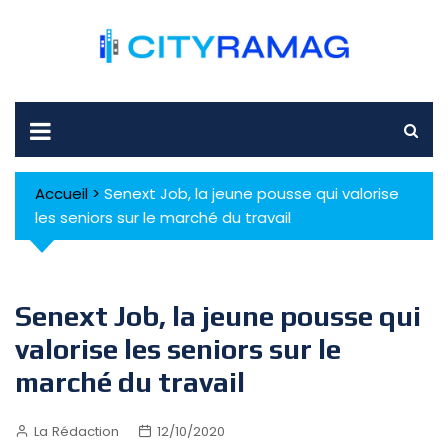
Skip
to
content
Accueil
>
Senext Job, la jeune pousse qui valorise
les seniors sur le marché du travail
Senext Job, la jeune pousse qui
valorise les seniors sur le
marché du travail
La Rédaction
12/10/2020