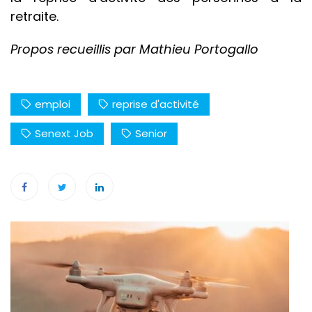
retraite.
Propos recueillis par Mathieu Portogallo
emploi
reprise d'activité
Senext Job
Senior
Navigation
de
l’article