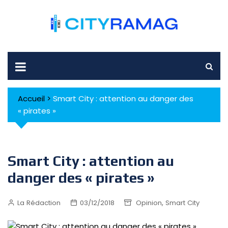
Skip
to
content
Accueil
>
Smart City : attention au danger des
« pirates »
Smart City : attention au
danger des « pirates »
,
La Rédaction
03/12/2018
Opinion
Smart City