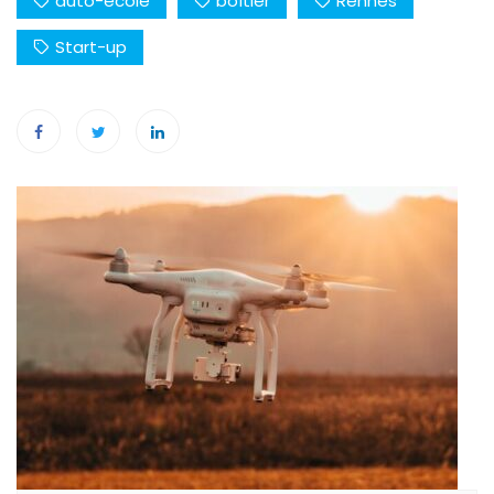
auto-école
boîtier
Rennes
Start-up
Navigation
de
l’article