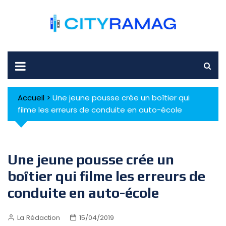
Skip
to
content
Accueil
>
Une jeune pousse crée un boîtier qui
filme les erreurs de conduite en auto-école
Une jeune pousse crée un
boîtier qui filme les erreurs de
conduite en auto-école
La Rédaction
15/04/2019