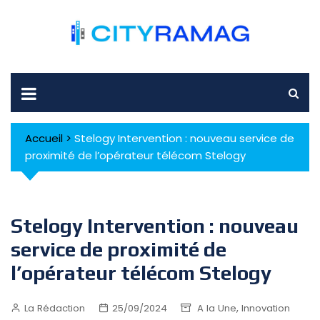
Skip
to
content
Accueil
>
Stelogy Intervention : nouveau service de
proximité de l’opérateur télécom Stelogy
Stelogy Intervention : nouveau
service de proximité de
l’opérateur télécom Stelogy
,
La Rédaction
25/09/2024
A la Une
Innovation