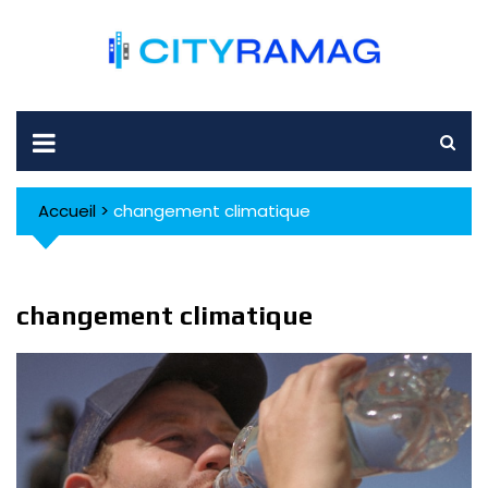
Skip
to
content
Accueil
>
changement climatique
changement climatique