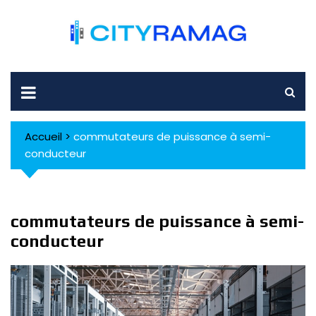
Skip
to
content
Accueil
>
commutateurs de puissance à semi-
conducteur
commutateurs de puissance à semi-
conducteur