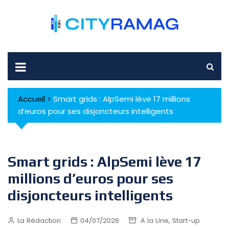
Skip
to
content
Accueil
>
Smart grids : AlpSemi lève 17 millions
d’euros pour ses disjoncteurs intelligents
Smart grids : AlpSemi lève 17
millions d’euros pour ses
disjoncteurs intelligents
,
La Rédaction
04/07/2026
A la Une
Start-up