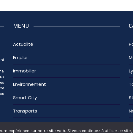
MENU
C
Actualité
Pa
Emploi
M
nt
Immobilier
L
e,
aux
les
Environnement
T
ipe
os
Smart City
S
Transports
N
on
Nous contacter
Mentions légales
Politique de con
eure expérience sur notre site web. Si vous continuez à utiliser ce sit