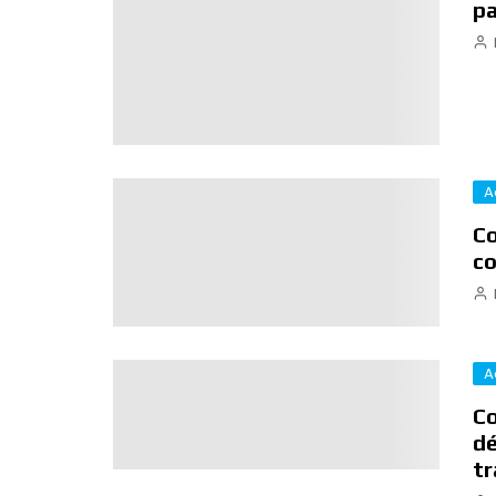
pa
A
Co
co
A
Co
dé
tr