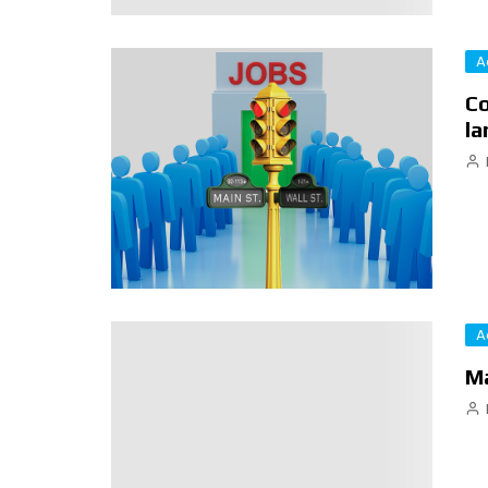
A
Co
la
A
Ma