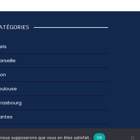
ATÉGORIES
ris
arseille
yon
oulouse
trasbourg
antes
fidentialité
e, nous supposerons que vous en êtes satisfait.
OK