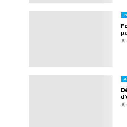
I
Fo
po
A
Dé
d’