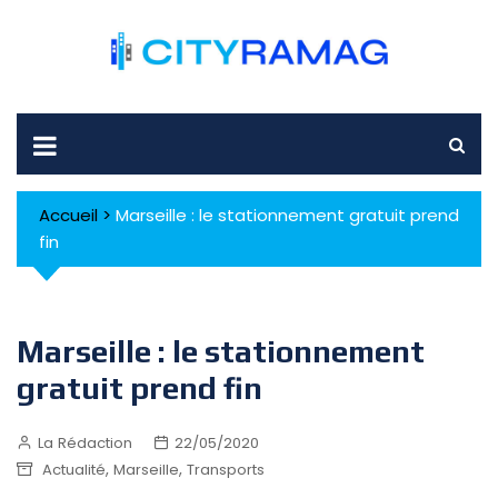
Skip
to
content
Accueil
>
Marseille : le stationnement gratuit prend
fin
Marseille : le stationnement
gratuit prend fin
La Rédaction
22/05/2020
,
,
Actualité
Marseille
Transports